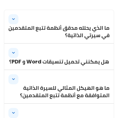
ما الذي يحلله مدقق أنظمة تتبع المتقدمين
في سيرتي الذاتية؟
يحلل مدقق أنظمة تتبع المتقدمين العناصر
الأساسية في سيرتك الذاتية مثل التنسيق وصلة
هل يمكنني تحميل تنسيقات Word و PDF؟
الكلمات المفتاحية والإملاء والقواعد والهيكل
والتوافق العام مع الوصف الوظيفي - مما يساعدك
نعم، يدعم مدقق أنظمة تتبع المتقدمين تنسيقات
على تحسين فرصك في اجتياز أنظمة الفرز الآلي.
ملفات مختلفة بما في ذلك Word (DOC،
ما هو الهيكل المثالي للسيرة الذاتية
DOCX) و PDF، بالإضافة إلى ملفات TXT. يمكنك
المتوافقة مع أنظمة تتبع المتقدمين؟
أيضًا لصق المحتوى مباشرة.
تستخدم السيرة الذاتية المثالية المتوافقة مع
أنظمة تتبع المتقدمين تنسيقًا نظيفًا وبسيطًا مع