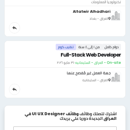
تكنولوجيا المعلومات
Altatwir Alhadhari
العراق - بغداد
دوام كامل
من ١ إلى ٤ سنة
تنقيب.كوم
Full-Stack Web Developer
On-site - العراق - السليمانيه
·
٣١ مايو ٢٠٢٦
جهة العمل غير مُفصح عنها
العراق - السليمانيه
اشترك لتصلك وظائف
وظائف UI UX Designer في
العراق
الجديدة دوريا علي بريدك