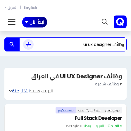
English
العراق
ابدأ الآن
وظائف UI UX Designer في العراق
٢
وظائف شاغرة
الترتيب حسب:
الأكثر صلة
دوام كامل
من ١ إلى ٣ سنة
تنقيب.كوم
Full Stack Developer
On-site - العراق - بغداد
·
١١ مايو ٢٠٢٦