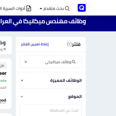
بحث متقدم
أدوات السيرة ال
وظائف مهندس ميكانيكا في العرا
وظا
فلتر
(1)
إعادة تعيين الفلتر
٩
وظ
من ٠ إلى ٠ 
eer
الوظائف المميزة
On-site 
الهن
الموقع