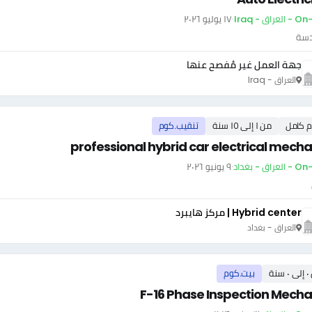
عراق - Iraq
·
١٧ يوليو ٢٠٢٦
دسة
جهة العمل غير مُفصح عنها
العراق - Iraq
م كامل
من ١ إلى ١٥ سنة
تنقيب.كوم
professional hybrid car electrical mecha
عراق - بغداد
·
٩ يونيو ٢٠٢٦
Hybrid center | مركز هايبرد
العراق - بغداد
سنة
بيت.كوم
F-16 Phase Inspection Mecha