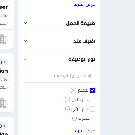
عرض المزيد
eer
On-site - الع
طبيعة العمل
الهن
أضيف منذ
نوع الوظيفة
من ٠ إلى ٠ 
ian
On-site - ال
اللوج
الجميع
(٩)
دوام كامل
(٢)
دوام جزئي
(٠)
متدرب
(٠)
من ٠ إلى ٠ 
عرض المزيد
cian