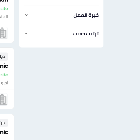
On-site - ال
خبرة العمل
الهن
ترتيب حسب
دوا
nic
On-site - ال
أخرى
من ٠ إلى ٠ 
nic