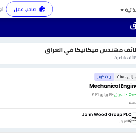
صاحب عمل
أو
ذاتية
ق
ئف مهندس ميكانيكا في العراق
ائف شاغرة
سنة
بيت.كوم
Mechanical Engin
- العراق
·
٢٢ يوليو ٢٠٢٦
دسة
John Wood Group PLC
العراق