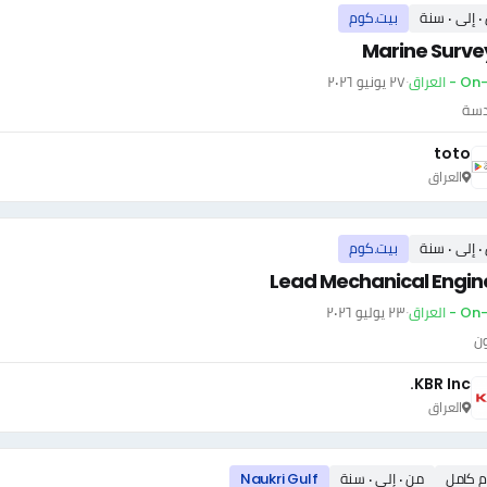
سنة
بيت.كوم
Marine Surve
- العراق
·
٢٧ يونيو ٢٠٢٦
دسة
toto
العراق
سنة
بيت.كوم
Lead Mechanical Engin
- العراق
·
٢٣ يوليو ٢٠٢٦
ون
KBR Inc.
العراق
م كامل
من ٠ إلى ٠ سنة
Naukri Gulf