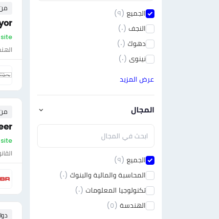
من ٠ إلى ٠ 
الجميع
(٩)
yor
النجف
(٠)
On-site 
دهوك
(٠)
الهن
نينوى
(٠)
عرض المزيد
المجال
من ٠ إلى ٠ 
eer
On-site 
القان
الجميع
(٩)
المحاسبة والمالية والبنوك
(٠)
تكنولوجيا المعلومات
(٠)
الهندسة
(٥)
دوا