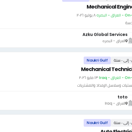
Mechanical Engin
راق - البصره
·
٨ يوليو ٢٠٢٦
دسة
Azku Global Services
العراق - البصره
سنة
Naukri Gulf
Mechanical Technic
عراق - Iraq
·
١٣ مايو ٢٠٢٦
ستيات وسلاسل الإمداد والمشتريات
toto
العراق - Iraq
سنة
Naukri Gulf
Auto Electri