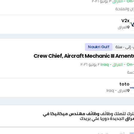
- العراق
·
٣ يونيو ٢٠٢٦
ان والملاحة
V2x
العراق
سنة
Naukri Gulf
Crew Chief, Aircraft Mechanic III Amen
عراق - Iraq
·
٢ يونيو ٢٠٢٦
دسة
toto
العراق - Iraq
ترك لتصلك وظائف
وظائف مهندس ميكانيكا في
عراق
الجديدة دوريا علي بريدك