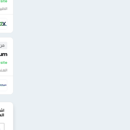
On-site 
الطير
من ٠ إلى ٠ 
tum
On-site - ال
الهن
اش
ال