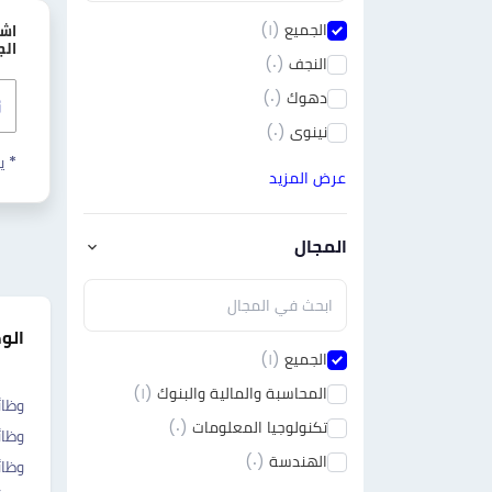
الجميع
(١)
اش
الج
النجف
(٠)
دهوك
(٠)
نينوى
(٠)
* ي
عرض المزيد
المجال
الو
الجميع
(١)
المحاسبة والمالية والبنوك
(١)
وظائ
تكنولوجيا المعلومات
(٠)
وظائ
الهندسة
(٠)
وظا