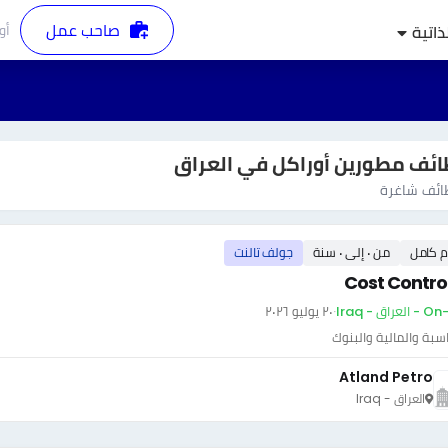
صاحب عمل
أو
ذاتية
ئف مطورين أوراكل في العراق
ئف شاغرة
م كامل
من ٠ إلى ٠ سنة
جولف تالنت
Cost Control
عراق - Iraq
·
٢٠ يوليو ٢٠٢٦
سبة والمالية والبنوك
Atland Petro
العراق - Iraq