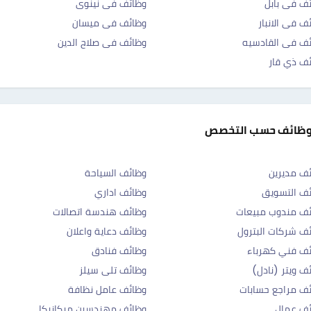
ف فى بابل
وظائف فى نينوى
ف فى الانبار
وظائف فى ميسان
ف فى القادسيه
وظائف فى صلاح الدين
ف ذي قار
وظائف حسب التخصص
ف مديرين
وظائف السياحة
ف التسويق
وظائف اداري
ف مندوب مبيعات
وظائف هندسة اتصالات
ف شركات البترول
وظائف دعاية واعلان
ف فني كهرباء
وظائف فنادق
ف ويتر (نادل)
وظائف تلى سيلز
ف مراجع حسابات
وظائف عامل نظافة
ئف عمال
وظائف مهندسين ميكانيكا