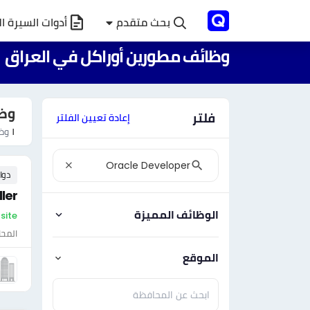
بحث متقدم
أدوات السيرة ال
وظائف مطورين أوراكل في العراق
وظا
فلتر
إعادة تعيين الفلتر
١
وظا
دوا
ler
الوظائف المميزة
On-site - ال
المحا
الموقع