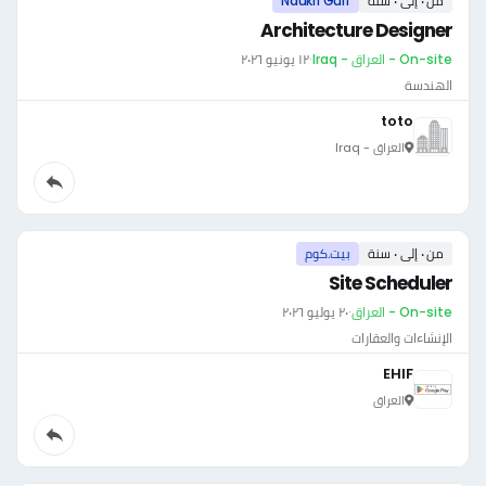
من ٠ إلى ٠ سنة
Naukri Gulf
Architecture Designer
On-site - العراق - Iraq
·
١٢ يونيو ٢٠٢٦
الهندسة
toto
العراق - Iraq
من ٠ إلى ٠ سنة
بيت.كوم
Site Scheduler
On-site - العراق
·
٢٠ يوليو ٢٠٢٦
الإنشاءات والعقارات
EHIF
العراق