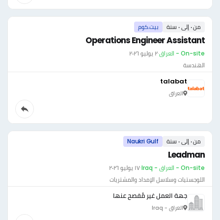
من ٠ إلى ٠ سنة
بيت.كوم
Operations Engineer Assistant
On-site - العراق
·
٢ يوليو ٢٠٢٦
الهندسة
talabat
العراق
من ٠ إلى ٠ سنة
Naukri Gulf
Leadman
On-site - العراق - Iraq
·
١٧ يوليو ٢٠٢٦
اللوجستيات وسلاسل الإمداد والمشتريات
جهة العمل غير مُفصح عنها
العراق - Iraq