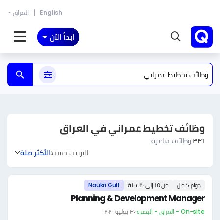
English
العراق
ابدأ الآن
وظائف تخطيط عمراني في العراق
٣٣٦
وظائف شاغرة
الترتيب حسب:
الأكثر صلة
دوام كامل
من ١٥ إلى ٢٠ سنة
Naukri Gulf
Planning & Development Manager
On-site - العراق - البصره
·
٣٠ يوليو ٢٠٢٦