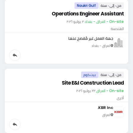
من ٠ إلى ٠ سنة
Naukri Gulf
Operations Engineer Assistant
On-site - العراق - بغداد
·
٢ يوليو ٢٠٢٦
الهندسة
جهة العمل غير مُفصح عنها
العراق - بغداد
من ٠ إلى ٠ سنة
بيت.كوم
Site E&I Construction Lead
On-site - العراق
·
٢٢ يوليو ٢٠٢٦
أخرى
KBR Inc.
العراق