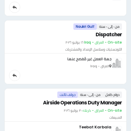
من ٠ إلى ٠ سنة
Naukri Gulf
Dispatcher
On-site - العراق - Iraq
·
١٦ يوليو ٢٠٢٦
اللوجستيات وسلاسل الإمداد والمشتريات
جهة العمل غير مُفصح عنها
العراق - Iraq
دوام كامل
من ٠ إلى ٠ سنة
جولف تالنت
Airside Operations Duty Manager
On-site - العراق - كربلاء
·
٢٠ يوليو ٢٠٢٦
المبيعات
Teebat Karbala