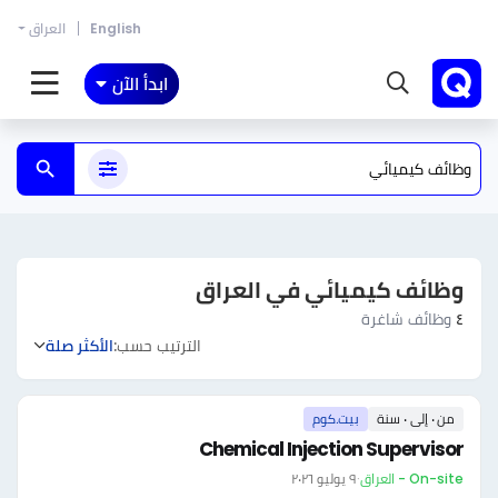
English
العراق
ابدأ الآن
وظائف كيميائي في العراق
٤
وظائف شاغرة
الترتيب حسب:
الأكثر صلة
من ٠ إلى ٠ سنة
بيت.كوم
Chemical Injection Supervisor
On-site - العراق
·
٩ يوليو ٢٠٢٦