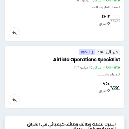
On-site - العراق
·
١٠ يوليو ٢٠٢٦
النفط والغاز والطاقة
EHIF
العراق
من ٠ إلى ٠ سنة
بيت.كوم
Airfield Operations Specialist
On-site - العراق
·
٢٥ يوليو ٢٠٢٦
الطيران والملاحة
V2x
العراق
اشترك لتصلك وظائف
وظائف كيميائي في العراق
الجديدة دوريا علي بريدك