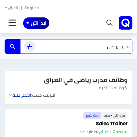
English
العراق
ابدأ الآن
وظائف مدرب رياضى في العراق
٧
وظائف شاغرة
الترتيب حسب:
الأكثر صلة
من ٠ إلى ٠ سنة
بيت.كوم
Sales Trainer
On-site - العراق
·
٢٥ مايو ٢٠٢٦