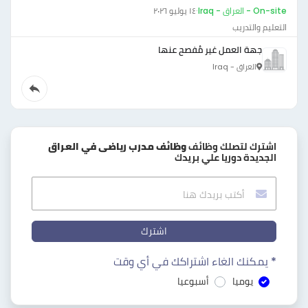
On-site - العراق - Iraq
·
١٤ يوليو ٢٠٢٦
التعليم والتدريب
جهة العمل غير مُفصح عنها
العراق - Iraq
اشترك لتصلك وظائف
وظائف مدرب رياضى في العراق
الجديدة دوريا علي بريدك
اشترك
* يمكنك الغاء اشتراكك في أي وقت
يوميا
أسبوعيا