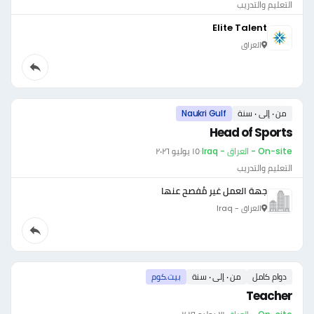
التعليم والتدريب
Elite Talent
العراق
من ٠ إلى ٠ سنة
Naukri Gulf
Head of Sports
On-site - العراق - Iraq
·
١٥ يوليو ٢٠٢٦
التعليم والتدريب
جهة العمل غير مُفصح عنها
العراق - Iraq
دوام كامل
من ٠ إلى ٠ سنة
بيت.كوم
Teacher