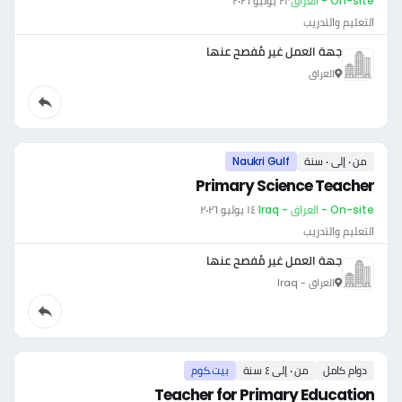
On-site - العراق
·
٢١ يوليو ٢٠٢٦
التعليم والتدريب
جهة العمل غير مُفصح عنها
العراق
من ٠ إلى ٠ سنة
Naukri Gulf
Primary Science Teacher
On-site - العراق - Iraq
·
١٤ يوليو ٢٠٢٦
التعليم والتدريب
جهة العمل غير مُفصح عنها
العراق - Iraq
دوام كامل
من ٠ إلى ٤ سنة
بيت.كوم
Teacher for Primary Education